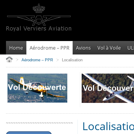
Home
Aérodrome – PPR
Avions
Vol à Voile
U
Aérodrome – PPR
Localisation
Localisati
~~~~~~~~~~~~~~~~~~~~~~~~~~~~