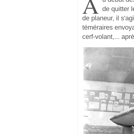
A
de quitter 
de planeur, il s'a
téméraires envoyai
cerf-volant,... apr