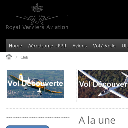
Home
Aérodrome – PPR
Avions
Vol à Voile
U
Club
A la une
~~~~~~~~~~~~~~~~~~~~~~~~~~~~