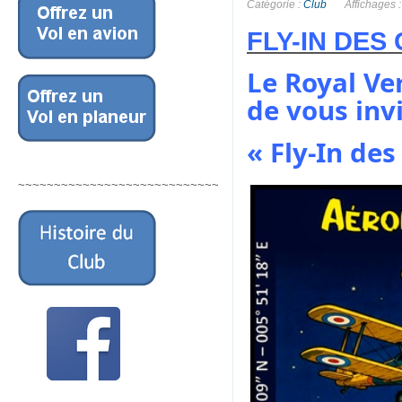
Catégorie :
Club
Affichages 
FLY-IN DES
Le Royal Ve
de vous inv
« Fly-In des
~~~~~~~~~~~~~~~~~~~~~~~~~~~~