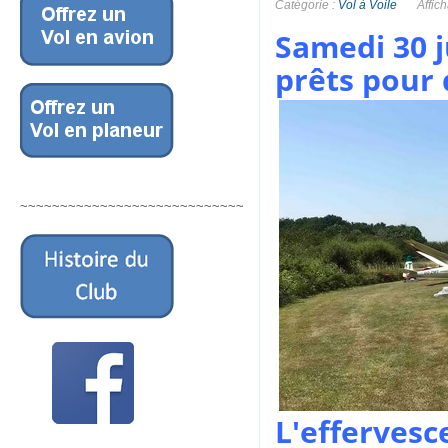
Catégorie :
Vol à Voile
Affic
Samedi 30 j
prêts pour 
~~~~~~~~~~~~~~~~~~~~~~~~~~~~
L'effervesc