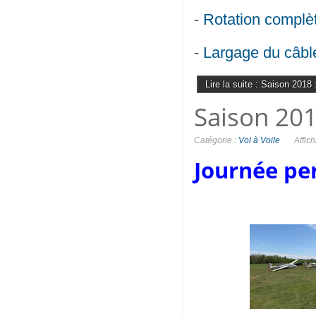
-
Rotation complè
-
Largage du câble 
Lire la suite : Saison 2018 :
Saison 20
Catégorie :
Vol à Voile
Affic
Journée pe