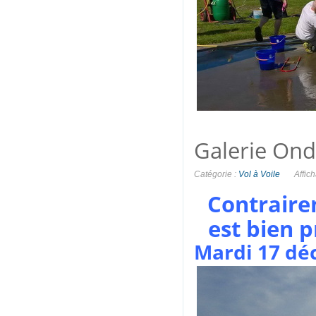
Galerie On
Catégorie :
Vol à Voile
Affic
Contraire
est bien p
Mardi 17 dé