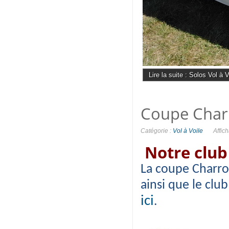
Lire la suite : Solos Vol à V
Coupe Char
Catégorie :
Vol à Voile
Affic
Notre club
La coupe Charro
ainsi que le clu
ici
.