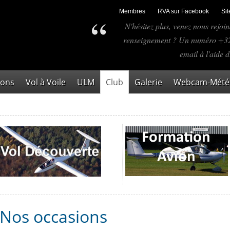
Membres
RVA sur Facebook
Si
N'hésitez plus, venez nous rejo
renseignement ? Un numéro +32.
email à l'aide 
ions
Vol à Voile
ULM
Club
Galerie
Webcam-Météo
Nos occasions