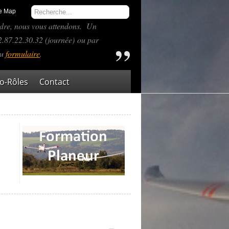
te Map
indre, nous vous attendons. Un
87.22.30.32 (journée) ou par
du
formulaire
.
-Rôles
Contact