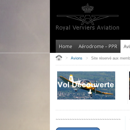
Home
Aérodrome – PPR
Av
Avions
Site réservé aux memb
~~~~~~~~~~~~~~~~~~~~~~~~~~~~