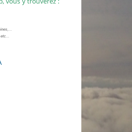
, vous y trouverez :
ines,...
etc...
A