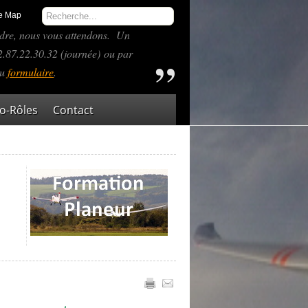
te Map
indre, nous vous attendons. Un
87.22.30.32 (journée) ou par
du
formulaire
.
-Rôles
Contact