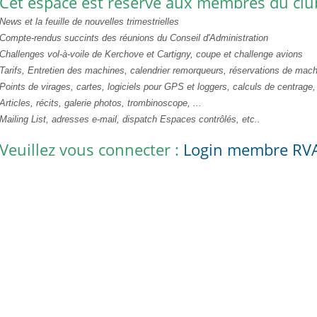
Cet espace est réservé aux membres du club
News et la feuille de nouvelles trimestrielles
Compte-rendus succints des réunions du Conseil d'Administration
Challenges vol-à-voile de Kerchove et Cartigny, coupe et challenge avions
Tarifs, Entretien des machines, calendrier remorqueurs, réservations de mach
Points de virages, cartes, logiciels pour GPS et loggers, calculs de centrage, 
Articles, récits, galerie photos, trombinoscope, ...
Mailing List, adresses e-mail, dispatch Espaces contrôlés, etc..
Veuillez vous connecter :
Login membre RV