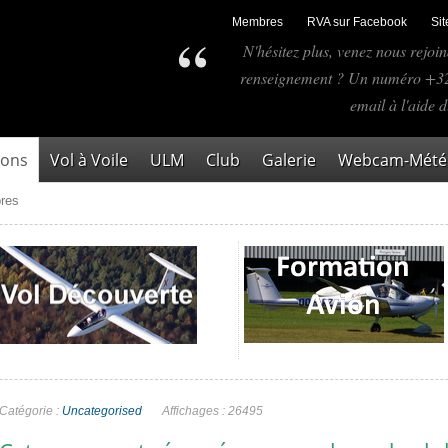
Membres
RVA sur Facebook
Si
N'hésitez plus, venez nous rejo
renseignement ? Un numéro +32.
email à l'aide 
ions
Vol à Voile
ULM
Club
Galerie
Webcam-Météo
res
Catégorie :
Uncategorised
Affichages : 26495