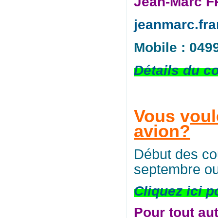
Jean-Marc 
jeanmarc.fr
Mobile : 049
Détails du c
Vous voul
avion?
Début des co
septembre ou
Cliquez ici p
Pour tout au